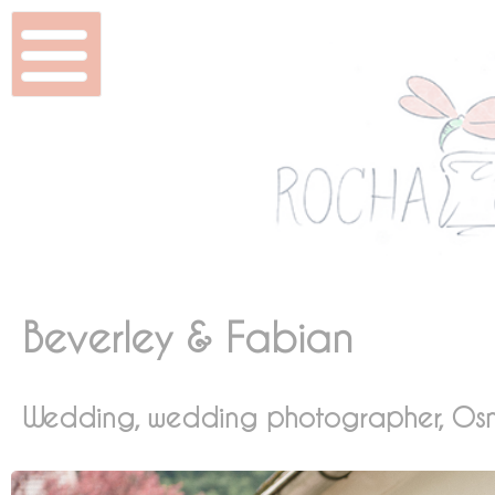
Home
Casamentos & Shoots
Beauty
Mídia
Beverley & Fabian
DVD
Wedding, wedding photographer, Osna