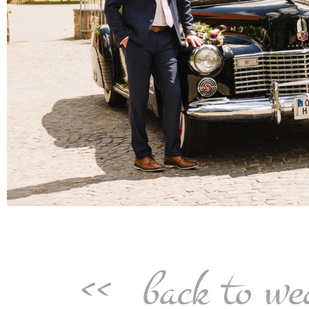
<<
back to we