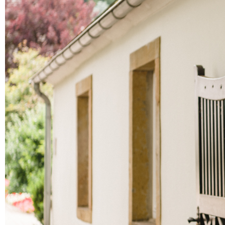
Nossos Planos
Photo Booth
Álbum de Casamento
Links
Rent & Sales
Sobre