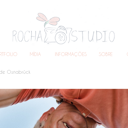
Rocha Studio Osnabrück - Wir sind Ihr Fine-Art Fotostudio / Fotograf für Hochzeit, Event,
Hochzeitsfotografie, Hochzeitsreportage, Beautyfotografie, Fashionfotografie, Werbefotografie
und Unternehmensfotografie in Osnabrück, Münster, Berlin, Düsseldorf, Hamburg, Frankfurt,
Wiesbaden, Stuttgart, München, Wien, Zürich, London, Paris, Amsterdam, Barcelona, Rio de
Janeiro, Sao Paulo und vielen weiteren Städten der Welt
RTFOLIO
MÍDIA
INFORMAÇÕES
SOBRE
o de Osnabrück