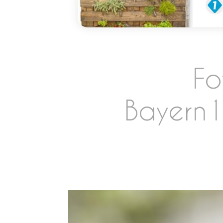
Fo
Bayern1